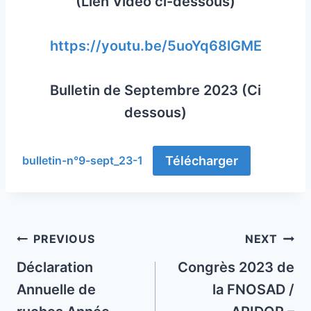
(Lien Vidéo ci-dessous)
https://youtu.be/5uoYq68lGME
Bulletin de Septembre 2023 (Ci
dessous)
Télécharger
bulletin-n°9-sept_23-1
Post
PREVIOUS
NEXT
navigation
Déclaration
Congrès 2023 de
Annuelle de
la FNOSAD /