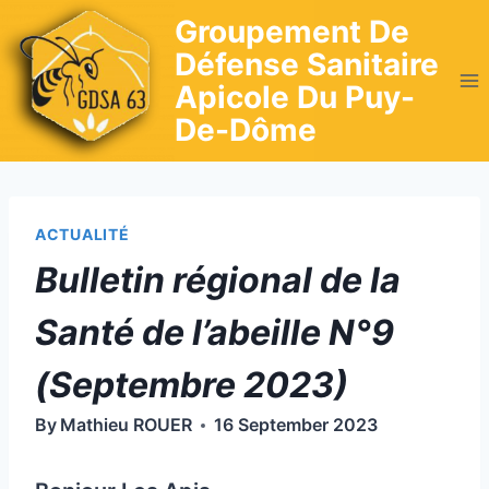
Skip
Groupement De
to
Défense Sanitaire
content
Apicole Du Puy-
De-Dôme
ACTUALITÉ
Bulletin régional de la
Santé de l’abeille N°9
(Septembre 2023)
By
Mathieu ROUER
16 September 2023