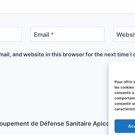
Email
*
Websi
ail, and website in this browser for the next time 
Pour offrir
les cookies
consentir à
comportemen
consentir o
caractérist
oupement de Défense Sanitaire Apicole du P
Ac