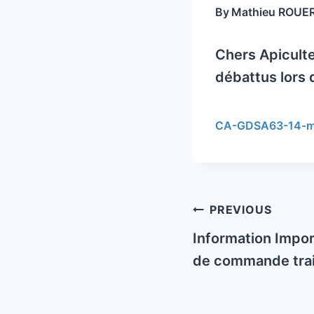
By
Mathieu ROUE
Chers Apiculte
débattus lors 
CA-GDSA63-14-m
Post
PREVIOUS
navigation
Information Impor
de commande tra