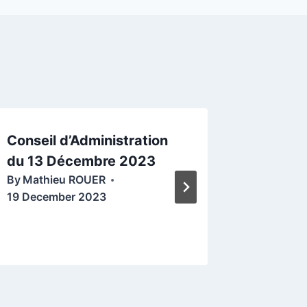
Conseil d’Administration
La Gaze
du 13 Décembre 2023
Société
By
Mathieu ROUER
upemen
19 December 2023
érinair
By
Eric