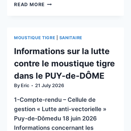
LA
READ MORE
GAZETTE
N°
82
DE
MOUSTIQUE TIGRE
|
SANITAIRE
LA
SOCIÉTÉ NATIONALE DES GROUP
Informations sur la lutte
(SNGTV)
contre le moustique tigre
dans le PUY-de-DÔME
By
Eric
21 July 2026
1-Compte-rendu – Cellule de
gestion « Lutte anti-vectorielle »
Puy-de-Dômedu 18 juin 2026
Informations concernant les