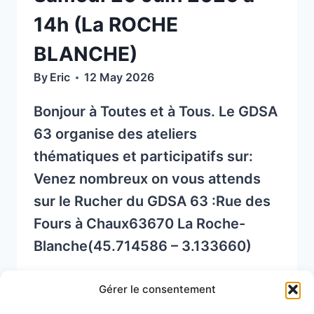
MAI
14h (La ROCHE
À
AYDAT
BLANCHE)
By
Eric
12 May 2026
Bonjour à Toutes et à Tous. Le GDSA
63 organise des ateliers
thématiques et participatifs sur:
Venez nombreux on vous attends
sur le Rucher du GDSA 63 :Rue des
Fours à Chaux63670 La Roche-
Blanche(45.714586 – 3.133660)
DÉMONSTRATION
READ MORE
Gérer le consentement
APICOLE