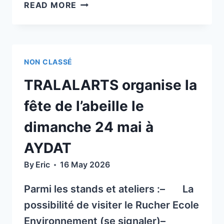
LA
READ MORE
GAZETTE
N°
80
DE
NON CLASSÉ
LA
SOCIÉTÉ NATIONALE DES GROUP
TRALALARTS organise la
(SNGTV)
fête de l’abeille le
dimanche 24 mai à
AYDAT
By
Eric
16 May 2026
Parmi les stands et ateliers :– La
possibilité de visiter le Rucher Ecole
Environnement (se signaler)–