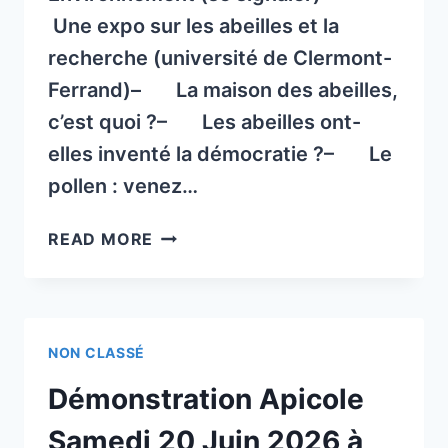
Une expo sur les abeilles et la
recherche (université de Clermont-
Ferrand)– La maison des abeilles,
c’est quoi ?– Les abeilles ont-
elles inventé la démocratie ?– Le
pollen : venez…
TRALALARTS
READ MORE
ORGANISE
LA
FÊTE
DE
NON CLASSÉ
L’ABEILLE
LE
Démonstration Apicole
DIMANCHE
24
Samedi 20 Juin 2026 à