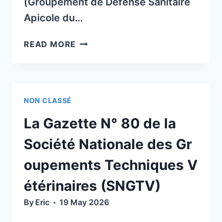
(Groupement de Défense Sanitaire
Apicole du…
LE
READ MORE
GDSA63
RECRUTE
DE
NOUVEAUX
NON CLASSÉ
TECHNICIENS
SANITAIRES
La Gazette N° 80 de la
APICOLES
(TSA)
Société Nationale des Gr
oupements Techniques V
étérinaires (SNGTV)
By
Eric
19 May 2026