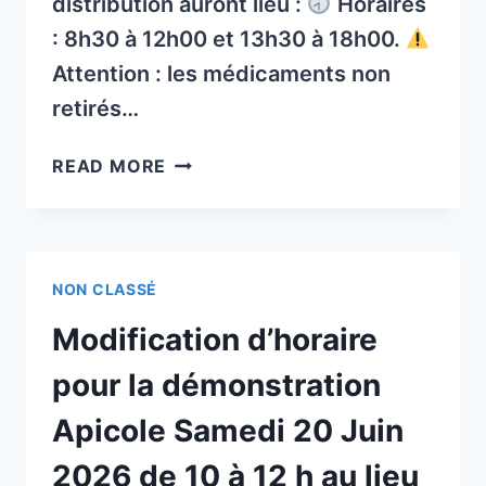
distribution auront lieu :
Horaires
: 8h30 à 12h00 et 13h30 à 18h00.
Attention : les médicaments non
retirés…
IMPORTANT :
READ MORE
RETRAIT
DE
VOS
TRAITEMENTS
NON CLASSÉ
DÈS
DEMAIN
Modification d’horaire
–
PROFITEZ
pour la démonstration
ÉGALEMENT
Apicole Samedi 20 Juin
DES
CONSEILS
2026 de 10 à 12 h au lieu
DE