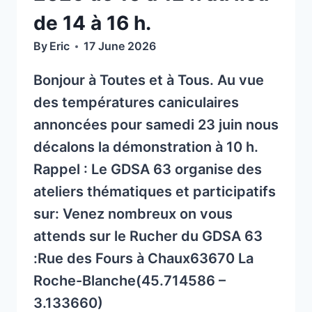
NOS
de 14 à 16 h.
TSA
By
Eric
17 June 2026
Bonjour à Toutes et à Tous. Au vue
des températures caniculaires
annoncées pour samedi 23 juin nous
décalons la démonstration à 10 h.
Rappel : Le GDSA 63 organise des
ateliers thématiques et participatifs
sur: Venez nombreux on vous
attends sur le Rucher du GDSA 63
:Rue des Fours à Chaux63670 La
Roche-Blanche(45.714586 –
3.133660)