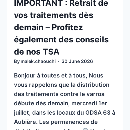
IMPORTANT : Retrait de
TIGRE
DANS
vos traitements dès
LE
demain – Profitez
PUY-
DE-
également des conseils
DÔME
de nos TSA
By
malek.chaouchi
30 June 2026
Bonjour à toutes et à tous, Nous
vous rappelons que la distribution
des traitements contre le varroa
débute dès demain, mercredi 1er
juillet, dans les locaux du GDSA 63 à
Aubière. Les permanences de