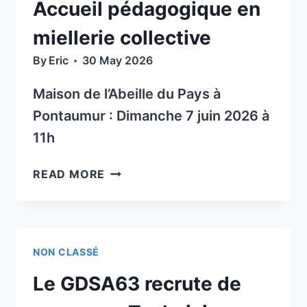
Accueil pédagogique en
COMBRAILLES
(CANEC)
miellerie collective
By
Eric
30 May 2026
Maison de l’Abeille du Pays à
Pontaumur : Dimanche 7 juin 2026 à
11h
ACCUEIL
READ MORE
PÉDAGOGIQUE
EN
MIELLERIE
COLLECTIVE
NON CLASSÉ
Le GDSA63 recrute de