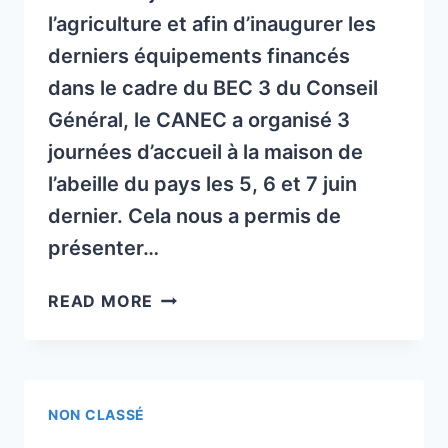
DE
l’agriculture et afin d’inaugurer les
14
derniers équipements financés
À
dans le cadre du BEC 3 du Conseil
16
H.
Général, le CANEC a organisé 3
journées d’accueil à la maison de
l’abeille du pays les 5, 6 et 7 juin
dernier. Cela nous a permis de
présenter…
INFORMATIONS
READ MORE
DU
CONSERVATOIRE
DE
L’ABEILLE
NON CLASSÉ
NOIRE
EN