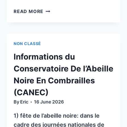
MODIFICATION
READ MORE
D’HORAIRE
POUR
LA
DÉMONSTRATION
NON CLASSÉ
APICOLE
SAMEDI
Informations du
20
JUIN
Conservatoire De l’Abeille
2026
Noire En Combrailles
DE
10
(CANEC)
À
By
Eric
16 June 2026
12
H
1) fête de l’abeille noire: dans le
AU
LIEU
cadre des journées nationales de