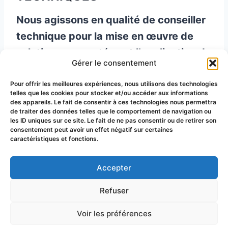
Nous agissons en qualité de conseiller
technique pour la mise en œuvre de
solutions concertées et l’application de
Gérer le consentement
techniques à but sanitaire.
Pour offrir les meilleures expériences, nous utilisons des technologies
telles que les cookies pour stocker et/ou accéder aux informations
“
Ensemble au service des Apiculteurs
des appareils. Le fait de consentir à ces technologies nous permettra
de traiter des données telles que le comportement de navigation ou
pour les Abeilles
”
les ID uniques sur ce site. Le fait de ne pas consentir ou de retirer son
consentement peut avoir un effet négatif sur certaines
caractéristiques et fonctions.
Accepter
© 2026 Groupement de Défense
Refuser
Sanitaire Apicole du Puy-de-Dôme
Voir les préférences