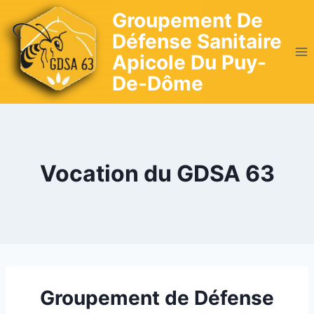
Skip
Groupement De
to
Défense Sanitaire
content
Apicole Du Puy-
De-Dôme
Vocation du GDSA 63
Groupement de Défense