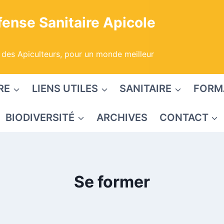
ense Sanitaire Apicole
 des Apiculteurs, pour un monde meilleur
RE
LIENS UTILES
SANITAIRE
FORM
BIODIVERSITÉ
ARCHIVES
CONTACT
Se former