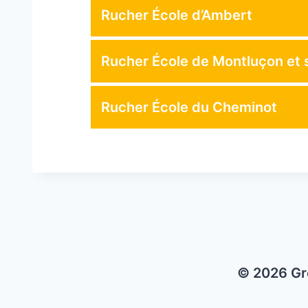
Rucher École d’Ambert
Rucher École de Montluçon et 
Rucher École du Cheminot
© 2026 Gr