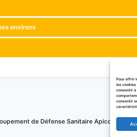
ses environs
Pour offrir
les cookies
consentir à
comportemen
consentir o
caractérist
oupement de Défense Sanitaire Apicole du P
Ac