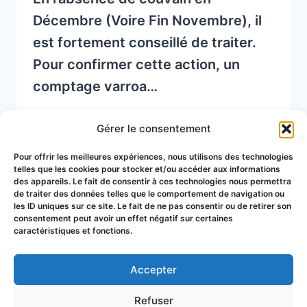
Décembre (Voire Fin Novembre), il
est fortement conseillé de traiter.
Pour confirmer cette action, un
comptage varroa…
COMMANDE
READ MORE
Gérer le consentement
DE
TRAITEMENTS
Pour offrir les meilleures expériences, nous utilisons des technologies
POST
telles que les cookies pour stocker et/ou accéder aux informations
des appareils. Le fait de consentir à ces technologies nous permettra
HIVER
Page
de traiter des données telles que le comportement de navigation ou
Next
1
2
3
(BITHÉRAPIE)
les ID uniques sur ce site. Le fait de ne pas consentir ou de retirer son
consentement peut avoir un effet négatif sur certaines
navigation
Page
caractéristiques et fonctions.
Accepter
© 2026 Groupement de Défense
Refuser