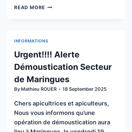
BULLETIN
READ MORE
RÉGIONAL
DE
LA
SANTÉ
INFORMATIONS
DE
L’ABEILLE
Urgent!!!! Alerte
N°35
(NOVEMBRE
Démoustication Secteur
2025)
de Maringues
By
Mathieu ROUER
18 September 2025
Chers apicultrices et apiculteurs,
Nous vous informons qu’une
opération de démoustication aura
lieu à Maringues, le vendredi 19