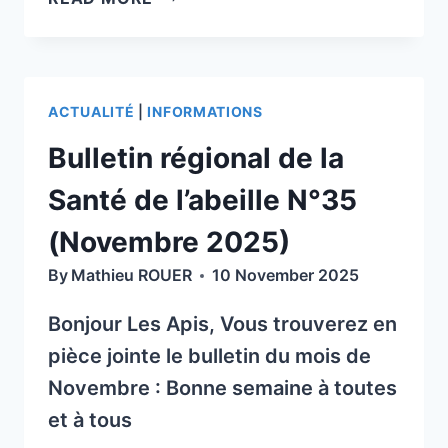
À
DÉCLARER
LES
NIDS
ACTUALITÉ
|
INFORMATIONS
DE
FRELON
Bulletin régional de la
ASIATIQUE
DANS
Santé de l’abeille N°35
LE
(Novembre 2025)
PUY
DE
By
Mathieu ROUER
10 November 2025
DÔME
ET
Bonjour Les Apis, Vous trouverez en
HORS
pièce jointe le bulletin du mois de
DÉPARTEMENT
Novembre : Bonne semaine à toutes
et à tous