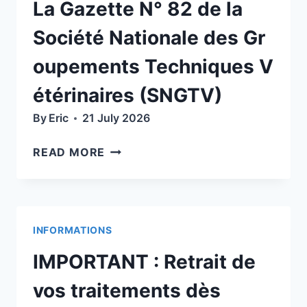
La Gazette N° 82 de la
Société Nationale des Gr
oupements Techniques V
étérinaires (SNGTV)
By
Eric
21 July 2026
LA
READ MORE
GAZETTE
N°
82
DE
INFORMATIONS
LA
SOCIÉTÉ NATIONALE DES GROUP
IMPORTANT : Retrait de
(SNGTV)
vos traitements dès