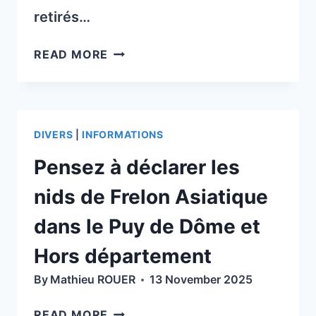
retirés…
IMPORTANT :
READ MORE
RETRAIT
DE
VOS
TRAITEMENTS
DIVERS
|
INFORMATIONS
DÈS
DEMAIN
Pensez à déclarer les
–
PROFITEZ
nids de Frelon Asiatique
ÉGALEMENT
dans le Puy de Dôme et
DES
CONSEILS
Hors département
DE
By
Mathieu ROUER
NOS
13 November 2025
TSA
PENSEZ
READ MORE