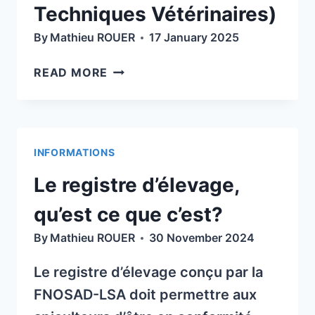
Techniques Vétérinaires)
By
Mathieu ROUER
17 January 2025
GAZETTE
READ MORE
APICOLE
N°63
SNGTV
(SOCIÉTÉ
INFORMATIONS
NATIONALE
DES
Le registre d’élevage,
GROUPEMENTS
TECHNIQUES
qu’est ce que c’est?
VÉTÉRINAIRES)
By
Mathieu ROUER
30 November 2024
Le registre d’élevage conçu par la
FNOSAD-LSA doit permettre aux