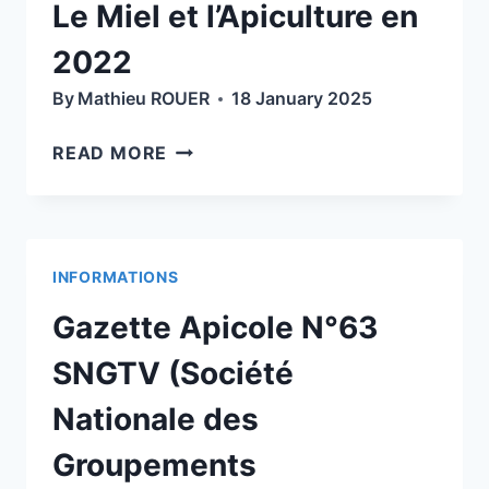
Le Miel et l’Apiculture en
N°29
(MAI
2022
2025)
By
Mathieu ROUER
18 January 2025
LE
READ MORE
MIEL
ET
L’APICULTURE
EN
INFORMATIONS
2022
Gazette Apicole N°63
SNGTV (Société
Nationale des
Groupements