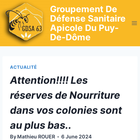
Skip
Groupement De
to
Défense Sanitaire
content
Apicole Du Puy-
De-Dôme
ACTUALITÉ
Attention!!!! Les
réserves de Nourriture
dans vos colonies sont
au plus bas..
By
Mathieu ROUER
6 June 2024