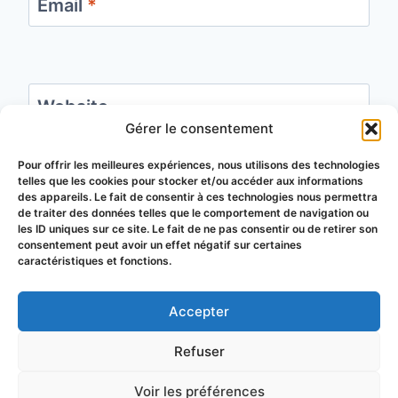
Email
*
Website
Gérer le consentement
Save my name, email, and website in this
Pour offrir les meilleures expériences, nous utilisons des technologies
telles que les cookies pour stocker et/ou accéder aux informations
browser for the next time I comment.
des appareils. Le fait de consentir à ces technologies nous permettra
de traiter des données telles que le comportement de navigation ou
les ID uniques sur ce site. Le fait de ne pas consentir ou de retirer son
consentement peut avoir un effet négatif sur certaines
caractéristiques et fonctions.
Accepter
© 2026 Groupement de Défense
Refuser
Sanitaire Apicole du Puy-de-Dôme
Voir les préférences