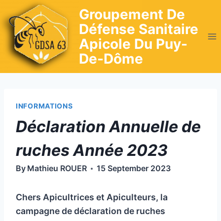
Skip
Groupement De
to
Défense Sanitaire
content
Apicole Du Puy-
De-Dôme
INFORMATIONS
Déclaration Annuelle de
ruches Année 2023
By
Mathieu ROUER
15 September 2023
Chers Apicultrices et Apiculteurs, la
campagne de déclaration de ruches