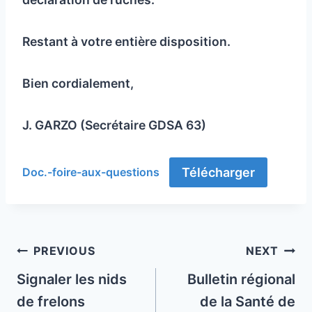
Restant à votre entière disposition.
Bien cordialement,
J. GARZO (Secrétaire GDSA 63)
Télécharger
Doc.-foire-aux-questions
Post
PREVIOUS
NEXT
navigation
Signaler les nids
Bulletin régional
de frelons
de la Santé de