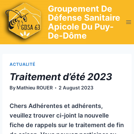
Skip
Groupement De
to
Défense Sanitaire
content
Apicole Du Puy-
De-Dôme
ACTUALITÉ
Traitement d’été 2023
By
Mathieu ROUER
2 August 2023
Chers Adhérentes et adhérents,
veuillez trouver ci-joint la nouvelle
fiche de rappels sur le traitement de fin