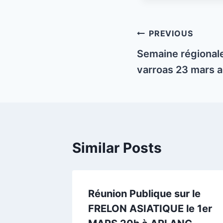
Post
PREVIOUS
navigation
Semaine régional
varroas 23 mars au
Similar Posts
n
Réunion Publique sur le
par le
FRELON ASIATIQUE le 1er