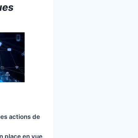
ues
es actions de
n place en vue