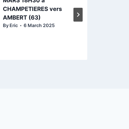
MARS 18H30 à
SAMEDI
CHAMPETIERES vers
ISSER
By
Eric
AMBERT (63)
By
Eric
6 March 2025