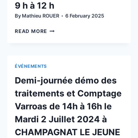
2025
9 h à 12 h
By
Mathieu ROUER
6 February 2025
PETIT
READ MORE
RAPPEL…
ASSEMBLÉE
GÉNÉRALE
2025
ÉVÉNEMENTS
DU
GDSA
Demi-journée démo des
63,
LE
traitements et Comptage
SAMEDI
Varroas de 14h à 16h le
8
FÉVRIER
Mardi 2 Juillet 2024 à
DE
9
CHAMPAGNAT LE JEUNE
H