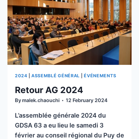
2024
ROCHEFORT
À
MONTAGNE
CUNLHAT
EN
(63590)
PRÉSENCE
ET
DE
À
NOËL
LA
MALLET
ROCHE
(CANEC)
BLANCHE
(63670)
2024
|
ASSEMBLÉ GÉNÉRAL
|
ÉVÉNEMENTS
.
Retour AG 2024
By
malek.chaouchi
12 February 2024
L’assemblée générale 2024 du
GDSA 63 a eu lieu le samedi 3
février au conseil régional du Puy de