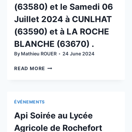
(63580) et le Samedi 06
À
12
Juillet 2024 à CUNLHAT
H
(63590) et à LA ROCHE
BLANCHE (63670) .
By
Mathieu ROUER
24 June 2024
DEMI-
READ MORE
JOURNÉE
DÉMO
DES
TRAITEMENTS
ÉVÉNEMENTS
ET
COMPTAGE
Api Soirée au Lycée
VARROAS
DE
Agricole de Rochefort