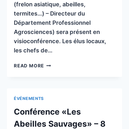
(frelon asiatique, abeilles,
termites…) – Directeur du
Département Professionnel
Agrosciences) sera présent en
visioconférence. Les élus locaux,
les chefs de…
RÉUNION
READ MORE
PUBLIQUE
SUR
LE
FRELON
ÉVÉNEMENTS
ASIATIQUE
LE
Conférence «Les
1ER
MARS
Abeilles Sauvages» – 8
20H