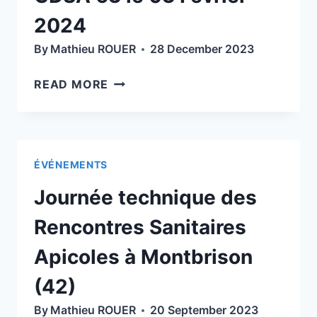
2024
By
Mathieu ROUER
28 December 2023
ASSEMBLÉE
READ MORE
GÉNÉRALE
DU
GDSA
63
ÉVÉNEMENTS
LE
03
Journée technique des
FÉVRIER
2024
Rencontres Sanitaires
Apicoles à Montbrison
(42)
By
Mathieu ROUER
20 September 2023