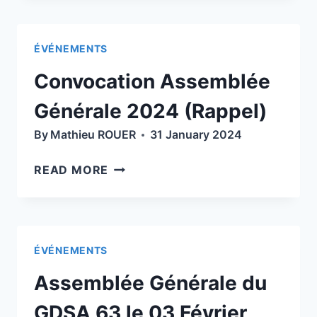
SAUVAGES»
–
ÉVÉNEMENTS
8
FÉVRIER
Convocation Assemblée
2024
À
Générale 2024 (Rappel)
18H30
By
Mathieu ROUER
31 January 2024
CAMPUS
DES
CONVOCATION
READ MORE
CEZEAUX
ASSEMBLÉE
À
GÉNÉRALE
AUBIERE
2024
(63170)
(RAPPEL)
ÉVÉNEMENTS
Assemblée Générale du
GDSA 63 le 03 Février