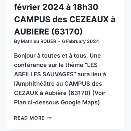
février 2024 à 18h30
À
ARLANC
CAMPUS des CEZEAUX à
AUBIERE (63170)
By
Mathieu ROUER
6 February 2024
Bonjour à toutes et à tous, Une
conférence sur le thème “LES
ABEILLES SAUVAGES” aura lieu à
l’Amphithéâtre au CAMPUS des
CEZAUX à Aubière (63170) (Voir
Plan ci-dessous Google Maps)
CONFÉRENCE
READ MORE
«LES
ABEILLES