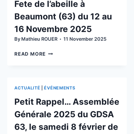
Fete de l’abeille à
Beaumont (63) du 12 au
16 Novembre 2025
By
Mathieu ROUER
11 November 2025
FETE
READ MORE
DE
L’ABEILLE
À
BEAUMONT
ACTUALITÉ
|
ÉVÉNEMENTS
(63)
DU
Petit Rappel… Assemblée
12
AU
Générale 2025 du GDSA
16
63, le samedi 8 février de
NOVEMBRE