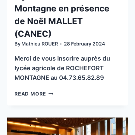
14H
Montagne en présence
À
16H
de Noël MALLET
LE
MARDI
(CANEC)
2
By
Mathieu ROUER
28 February 2024
JUILLET
2024
Merci de vous inscrire auprès du
À
lycée agricole de ROCHEFORT
CHAMPAGNAT
LE
MONTAGNE au 04.73.65.82.89
JEUNE
(63580)
API
READ MORE
ET
SOIRÉE
LE
AU
SAMEDI
LYCÉE
06
AGRICOLE
JUILLET
DE