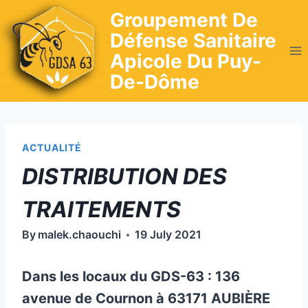
Skip
Groupement De
to
Défense Sanitaire
content
Apicole Du Puy-
De-Dôme
ACTUALITÉ
DISTRIBUTION DES
TRAITEMENTS
By
malek.chaouchi
19 July 2021
Dans les locaux du GDS-63 :
136
avenue de Cournon à
63171 AUBIÈRE