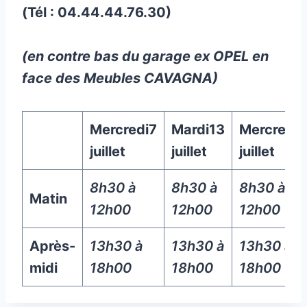
(Tél : 04.44.44.76.30)
(en contre bas du garage ex OPEL en
face des Meubles CAVAGNA)
Mercredi
7
Mardi
13
Mercredi
2
juillet
juillet
juillet
8h30 à
8h30 à
8h30 à
Matin
12h00
12h00
12h00
Après-
13h30 à
13h30 à
13h30 à
midi
18h00
18h00
18h00