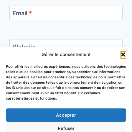
Email
*
Website
Gérer le consentement
Save my name, email, and website in this
Pour offrir les meilleures expériences, nous utilisons des technologies
telles que les cookies pour stocker et/ou accéder aux informations
browser for the next time I comment.
des appareils. Le fait de consentir à ces technologies nous permettra
de traiter des données telles que le comportement de navigation ou
les ID uniques sur ce site. Le fait de ne pas consentir ou de retirer son
consentement peut avoir un effet négatif sur certaines
caractéristiques et fonctions.
Accepter
© 2026 Groupement de Défense
Refuser