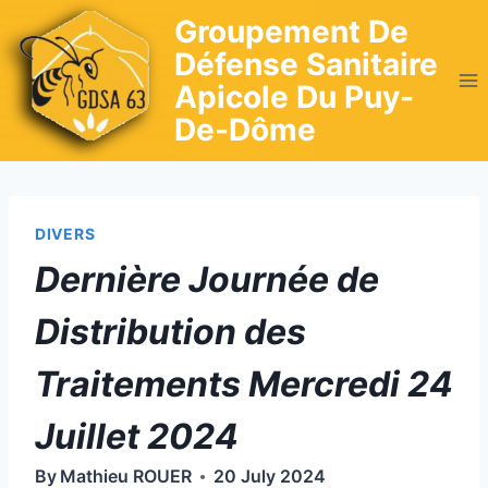
Skip
Groupement De
to
Défense Sanitaire
content
Apicole Du Puy-
De-Dôme
DIVERS
Dernière Journée de
Distribution des
Traitements Mercredi 24
Juillet 2024
By
Mathieu ROUER
20 July 2024