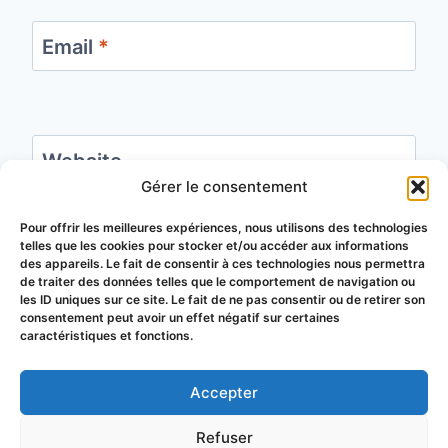
Email
*
Website
Gérer le consentement
Save my name, email, and website in this
Pour offrir les meilleures expériences, nous utilisons des technologies
telles que les cookies pour stocker et/ou accéder aux informations
browser for the next time I comment.
des appareils. Le fait de consentir à ces technologies nous permettra
de traiter des données telles que le comportement de navigation ou
les ID uniques sur ce site. Le fait de ne pas consentir ou de retirer son
consentement peut avoir un effet négatif sur certaines
caractéristiques et fonctions.
Accepter
© 2026 Groupement de Défense
Refuser