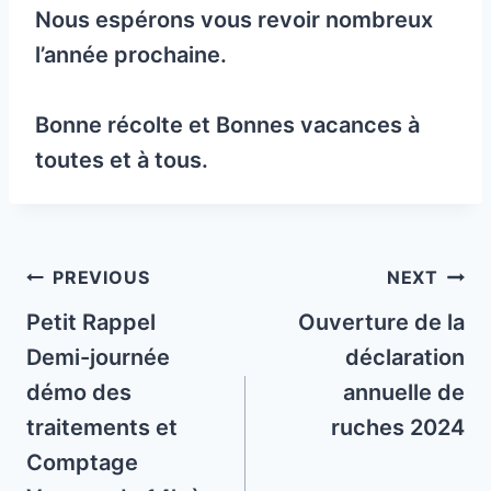
Nous espérons vous revoir nombreux
l’année prochaine.
Bonne récolte et Bonnes vacances à
toutes et à tous.
Post
PREVIOUS
NEXT
navigation
Petit Rappel
Ouverture de la
Demi-journée
déclaration
démo des
annuelle de
traitements et
ruches 2024
Comptage