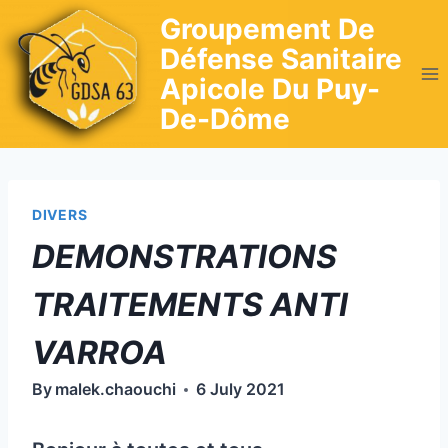
Skip
Groupement De
to
Défense Sanitaire
content
Apicole Du Puy-
De-Dôme
DIVERS
DEMONSTRATIONS
TRAITEMENTS ANTI
VARROA
By
malek.chaouchi
6 July 2021