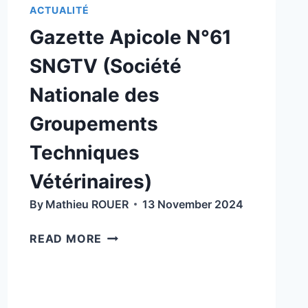
APICOLE) DU
ACTUALITÉ
30/11/24
Gazette Apicole N°61
À
L’HÔTEL
SNGTV (Société
DE
RÉGION
Nationale des
À
Groupements
CLERMONT
FERRAND
Techniques
Vétérinaires)
By
Mathieu ROUER
13 November 2024
GAZETTE
READ MORE
APICOLE
N°61
SNGTV
(SOCIÉTÉ