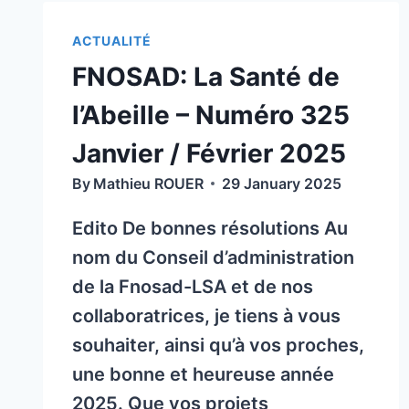
LA
LOI
ACTUALITÉ
CONTRE
FNOSAD: La Santé de
LE
FRELON
l’Abeille – Numéro 325
ASIATIQUE :
UNE
Janvier / Février 2025
AVANCÉE
By
Mathieu ROUER
29 January 2025
HISTORIQUE
POUR
Edito De bonnes résolutions Au
L’APICULTURE
nom du Conseil d’administration
ET
LA
de la Fnosad-LSA et de nos
BIODIVERSITÉ
collaboratrices, je tiens à vous
souhaiter, ainsi qu’à vos proches,
une bonne et heureuse année
2025. Que vos projets