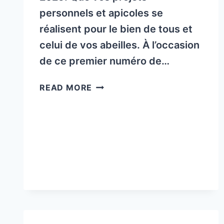
personnels et apicoles se
réalisent pour le bien de tous et
celui de vos abeilles. À l’occasion
de ce premier numéro de…
FNOSAD:
READ MORE
LA
SANTÉ
DE
L’ABEILLE
–
NUMÉRO
325
JANVIER
/
FÉVRIER
2025