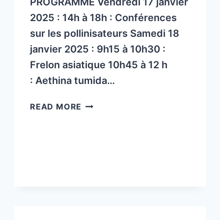
PROGRAMME Vendredi 17 janvier
2025 : 14h à 18h : Conférences
sur les pollinisateurs Samedi 18
janvier 2025 : 9h15 à 10h30 :
Frelon asiatique 10h45 à 12 h
: Aethina tumida…
17
READ MORE
ET
18
JANVIER
2025
–
LES
JOURNÉES
TECHNIQUES
APICOLES