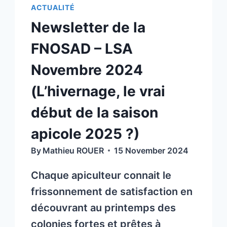
DE
ACTUALITÉ
LA
Newsletter de la
FNOSAD-
LSA
FNOSAD – LSA
Novembre 2024
(L’hivernage, le vrai
début de la saison
apicole 2025 ?)
By
Mathieu ROUER
15 November 2024
Chaque apiculteur connait le
frissonnement de satisfaction en
découvrant au printemps des
colonies fortes et prêtes à