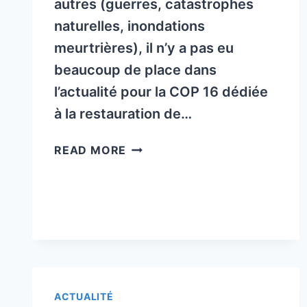
autres (guerres, catastrophes
naturelles, inondations
meurtrières), il n’y a pas eu
beaucoup de place dans
l’actualité pour la COP 16 dédiée
à la restauration de…
FNOSAD:
READ MORE
LA
SANTÉ
DE
L’ABEILLE
–
NUMÉRO
324
NOVEMBRE
ACTUALITÉ
/