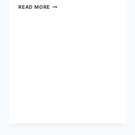
GAZETTE
READ MORE
APICOLE
N°64
SNGTV
(SOCIÉTÉ
NATIONALE
DES
GROUPEMENTS
TECHNIQUES
VÉTÉRINAIRES)