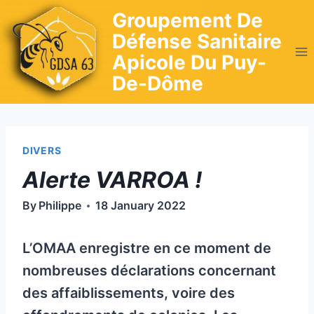
Skip
Groupement De
to
Défense Sanitaire
content
Apicole Du Puy-
De-Dôme
DIVERS
Alerte VARROA !
By
Philippe
18 January 2022
L’OMAA enregistre en ce moment de
nombreuses déclarations concernant
des affaiblissements, voire des