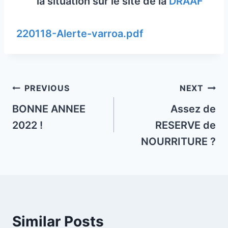
la situation sur le site de la
DRAAF
220118-Alerte-varroa.pdf
Post
PREVIOUS
NEXT
navigation
BONNE ANNEE
Assez de
2022 !
RESERVE de
NOURRITURE ?
Similar Posts