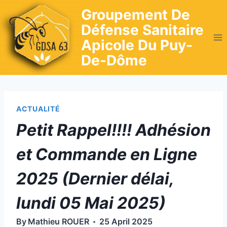
Skip
Groupement De
to
Défense Sanitaire
content
Apicole Du Puy-
De-Dôme
ACTUALITÉ
Petit Rappel!!!! Adhésion
et Commande en Ligne
2025 (Dernier délai,
lundi 05 Mai 2025)
By
Mathieu ROUER
25 April 2025