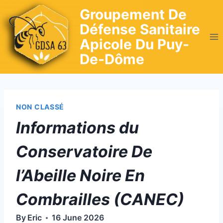
Skip
Groupement De
to
Défense Sanitaire
content
Apicole Du Puy-
De-Dôme
NON CLASSÉ
Informations du
Conservatoire De
l’Abeille Noire En
Combrailles (CANEC)
By
Eric
16 June 2026