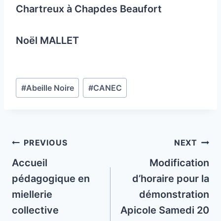
Chartreux à Chapdes Beaufort
Noël MALLET
Post
#
Abeille Noire
#
CANEC
Tags:
Post
PREVIOUS
NEXT
navigation
Accueil
Modification
pédagogique en
d’horaire pour la
miellerie
démonstration
collective
Apicole Samedi 20