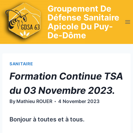
Skip
Groupement De
to
Défense Sanitaire
content
Apicole Du Puy-
De-Dôme
SANITAIRE
Formation Continue TSA
du 03 Novembre 2023.
By
Mathieu ROUER
4 November 2023
Bonjour à toutes et à tous.