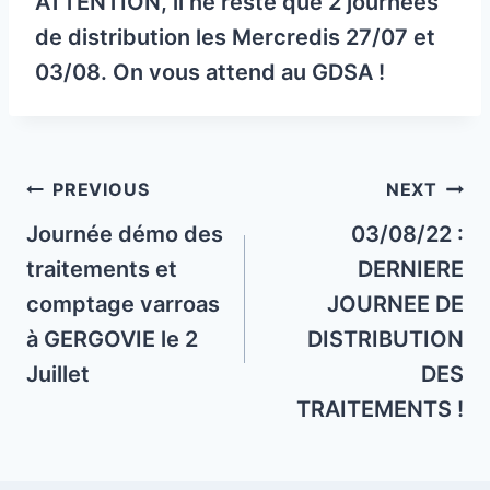
ATTENTION, il ne reste que 2 journées
de distribution les Mercredis 27/07 et
03/08. On vous attend au GDSA !
Post
PREVIOUS
NEXT
navigation
Journée démo des
03/08/22 :
traitements et
DERNIERE
comptage varroas
JOURNEE DE
à GERGOVIE le 2
DISTRIBUTION
Juillet
DES
TRAITEMENTS !