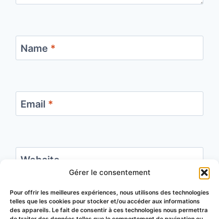
Name
*
Email
*
Website
Gérer le consentement
Save my name, email, and website in this
Pour offrir les meilleures expériences, nous utilisons des technologies
telles que les cookies pour stocker et/ou accéder aux informations
browser for the next time I comment.
des appareils. Le fait de consentir à ces technologies nous permettra
de traiter des données telles que le comportement de navigation ou