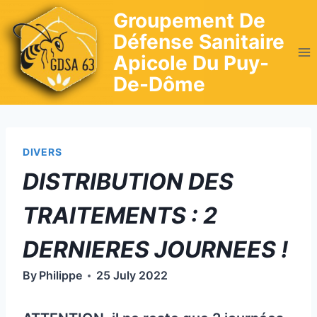
Skip
Groupement De
to
Défense Sanitaire
content
Apicole Du Puy-
De-Dôme
DIVERS
DISTRIBUTION DES
TRAITEMENTS : 2
DERNIERES JOURNEES !
By
Philippe
25 July 2022