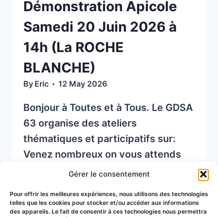
Démonstration Apicole
Samedi 20 Juin 2026 à
14h (La ROCHE
BLANCHE)
By
Eric
12 May 2026
Bonjour à Toutes et à Tous. Le GDSA
63 organise des ateliers
thématiques et participatifs sur:
Venez nombreux on vous attends
sur le Rucher du GDSA 63 :Rue des
Gérer le consentement
Fours à Chaux63670 La Roche-
Pour offrir les meilleures expériences, nous utilisons des technologies
Blanche(45.714586 – 3.133660)
telles que les cookies pour stocker et/ou accéder aux informations
des appareils. Le fait de consentir à ces technologies nous permettra