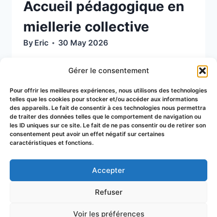
Accueil pédagogique en
miellerie collective
By
Eric
30 May 2026
Maison de l’Abeille du Pays à
Gérer le consentement
Pontaumur : Dimanche 7 juin 2026 à
Pour offrir les meilleures expériences, nous utilisons des technologies
11h
telles que les cookies pour stocker et/ou accéder aux informations
des appareils. Le fait de consentir à ces technologies nous permettra
de traiter des données telles que le comportement de navigation ou
ACCUEIL
READ MORE
les ID uniques sur ce site. Le fait de ne pas consentir ou de retirer son
PÉDAGOGIQUE
consentement peut avoir un effet négatif sur certaines
caractéristiques et fonctions.
EN
MIELLERIE
COLLECTIVE
Accepter
© 2026 Groupement de Défense
Refuser
Sanitaire Apicole du Puy-de-Dôme
Voir les préférences