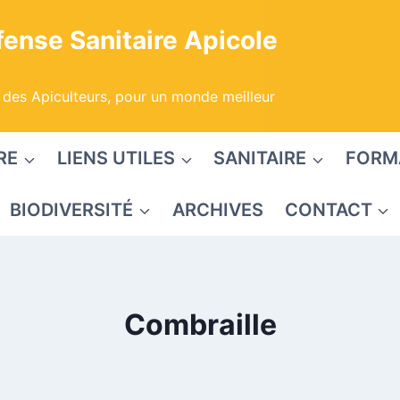
ense Sanitaire Apicole
 des Apiculteurs, pour un monde meilleur
RE
LIENS UTILES
SANITAIRE
FORM
BIODIVERSITÉ
ARCHIVES
CONTACT
Combraille