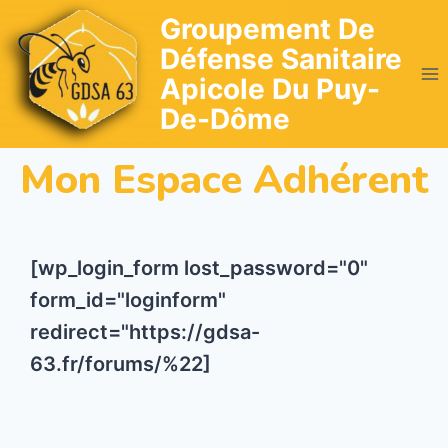
Skip
Groupement De
to
Défense Sanitaire
content
Apicole Du Puy-
De-Dôme
Mon Espace Adhérent
[wp_login_form lost_password="0"
form_id="loginform"
redirect="https://gdsa-
63.fr/forums/%22]